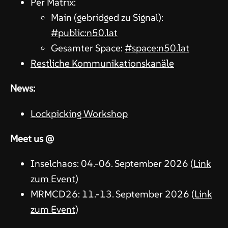
Per Matrix:
Main (gebridged zu Signal):
#public:n50.lat
Gesamter Space:
#space:n50.lat
Restliche Kommunikationskanäle
News:
Lockpicking Workshop
Meet us @
Inselchaos: 04.-06. September 2026 (
Link
zum Event
)
MRMCD26: 11.-13. September 2026 (
Link
zum Event
)